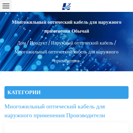
Многожильный оптический кабель для наружного
применения Обычай
Дом
/
Продукт
/
Наружный оптический кабель
/
Многожильный оптический кабель для наружного
применения
КАТЕГОРИИ
Многожильный оптический кабель для
наружного применения Производители