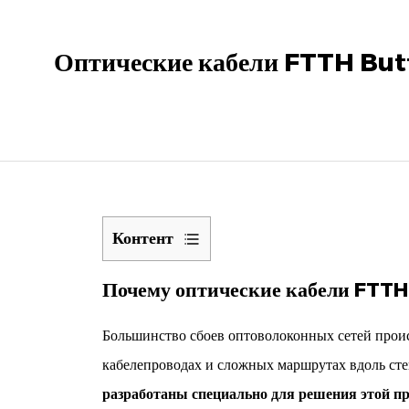
Оптические кабели FTTH Butte
Контент
1
Почему оптические кабели FTTH
Почему
оптические
Большинство сбоев оптоволоконных сетей происх
кабели
FTTH
кабелепроводах и сложных маршрутах вдоль сте
«бабочка»
разработаны специально для решения этой п