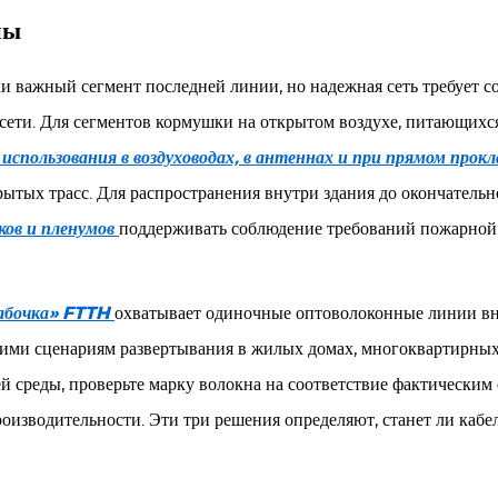
ны
важный сегмент последней линии, но надежная сеть требует со
 сети. Для сегментов кормушки на открытом воздухе, питающих
использования в воздуховодах, в антеннах и при прямом прокл
рытых трасс. Для распространения внутри здания до окончатель
ков и пленумов
поддерживать соблюдение требований пожарной 
бабочка» FTTH
охватывает одиночные оптоволоконные линии в
ими сценариям развертывания в жилых домах, многоквартирных 
 среды, проверьте марку волокна на соответствие фактическим 
изводительности. Эти три решения определяют, станет ли кабе