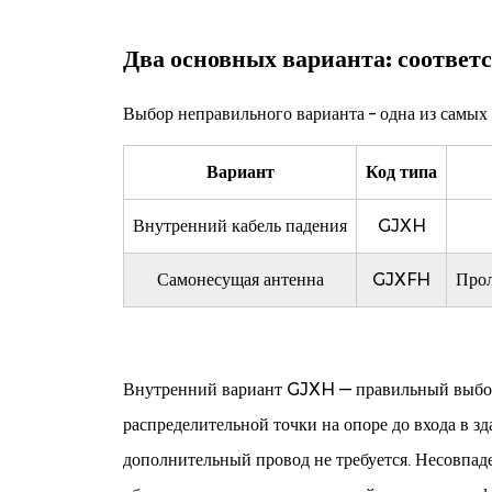
кабеля
окружающей
Два основных варианта: соответ
среде
4
Выбор неправильного варианта – одна из самых 
Спецификация
волокна:
Вариант
Код типа
Г.657.А1
против
Внутренний кабель падения
GJXH
Г.657.А2
—
Самонесущая антенна
GJXFH
Прол
и
почему
это
Внутренний вариант GJXH — правильный выбор д
важно
распределительной точки на опоре до входа в 
5
Основные
дополнительный провод не требуется. Несовпад
характеристики,