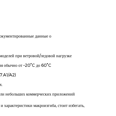
 документированные данные о
оделей при ветровой/ледовой нагрузке
ия обычно от –20°C до 60°C
57.A1/A2)
х.
 или небольших коммерческих приложений
 характеристики макроизгиба, стоит избегать,