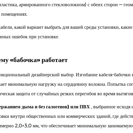
астика, армированного стекловолокном) с обеих сторон — геоме
х помещениях.
 кабели, какой вариант выбрать для вашей среды установки, каки
енных ошибок при установке.
му «бабочка» работает
нкциональный дизайнерский выбор. Изгибание кабеля-бабочки в 
вает минимальную нагрузку на сердцевину волокна. Попытка согн
ническая защита от случайных резких перегибов во время вытяги
ержанием дыма и без галогенов) или ПВХ
, выбранное исходя
новки внутри общественных или коммерческих зданий, где дейст
имерно 2,0×3,0 мм, что обеспечивает минимальную занимаемую 