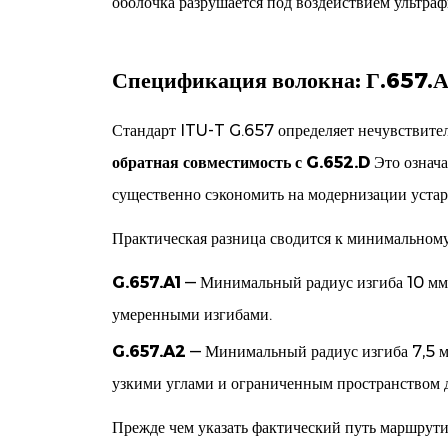
оболочка разрушается под воздействием ультрафи
которые
необходимо
Спецификация волокна: Г.657.А1
проверить
перед
Стандарт ITU-T G.657 определяет нечувствител
покупкой
6
обратная совместимость с G.652.D
Это означа
Установка:
существенно сэкономить на модернизации устар
три
Практическая разница сводится к минимальному
правила,
которые
G.657.A1
— Минимальный радиус изгиба 10 мм.
предотвращают
умеренными изгибами.
большинство
сбоев
G.657.A2
— Минимальный радиус изгиба 7,5 м
7
узкими углами и ограниченным пространством д
Завершение
Прежде чем указать фактический путь маршрутиз
комплексной