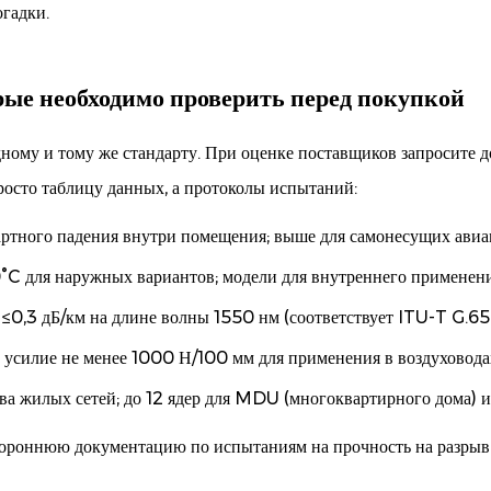
огадки.
ые необходимо проверить перед покупкой
одному и тому же стандарту. При оценке поставщиков запросите
росто таблицу данных, а протоколы испытаний:
тного падения внутри помещения; выше для самонесущих авиам
°C для наружных вариантов; модели для внутреннего применен
 ≤0,3 дБ/км на длине волны 1550 нм (соответствует ITU-T G.6
 усилие не менее 1000 Н/100 мм для применения в воздуховода
тва жилых сетей; до 12 ядер для MDU (многоквартирного дома)
тороннюю документацию по испытаниям на прочность на разрыв и