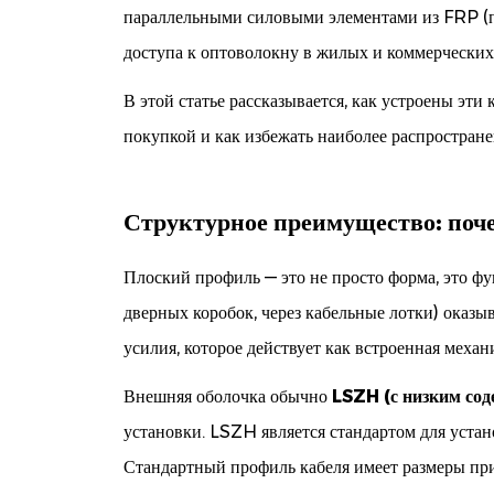
доминируют
параллельными силовыми элементами из FRP (пл
в
доступа к оптоволокну в жилых и коммерчески
развертывании
оптоволокна
В этой статье рассказывается, как устроены эти
последней
покупкой и как избежать наиболее распростран
мили
2
Структурное
Структурное преимущество: поче
преимущество:
почему
Плоский профиль — это не просто форма, это фу
«бабочка»
дверных коробок, через кабельные лотки) оказы
работает
усилия, которое действует как встроенная меха
3
Два
Внешняя оболочка обычно
LSZH (с низким сод
основных
установки. LSZH является стандартом для уста
варианта:
Стандартный профиль кабеля имеет размеры пр
соответствие